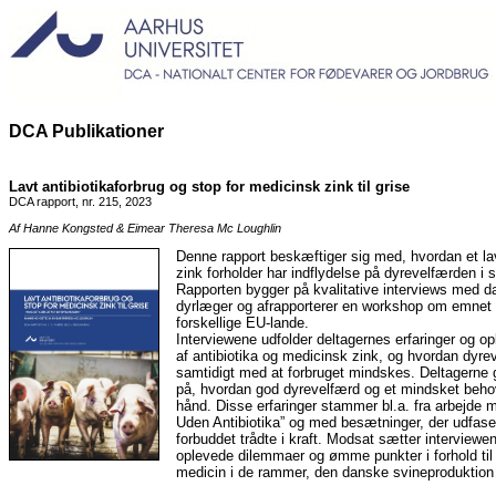
DCA Publikationer
Lavt antibiotikaforbrug og stop for medicinsk zink til grise
DCA rapport, nr. 215, 2023
Af Hanne Kongsted & Eimear Theresa Mc Loughlin
Denne rapport beskæftiger sig med, hvordan et lavt
zink forholder har indflydelse på dyrevelfærden i 
Rapporten bygger på kvalitative interviews med
dyrlæger og afrapporterer en workshop om emnet 
forskellige EU-lande.
Interviewene udfolder deltagernes erfaringer og ople
af antibiotika og medicinsk zink, og hvordan dyr
samtidigt med at forbruget mindskes. Deltagerne g
på, hvordan god dyrevelfærd og et mindsket beho
hånd. Disse erfaringer stammer bl.a. fra arbejde
Uden Antibiotika” og med besætninger, der udfas
forbuddet trådte i kraft. Modsat sætter interview
oplevede dilemmaer og ømme punkter i forhold til a
medicin i de rammer, den danske svineproduktion 