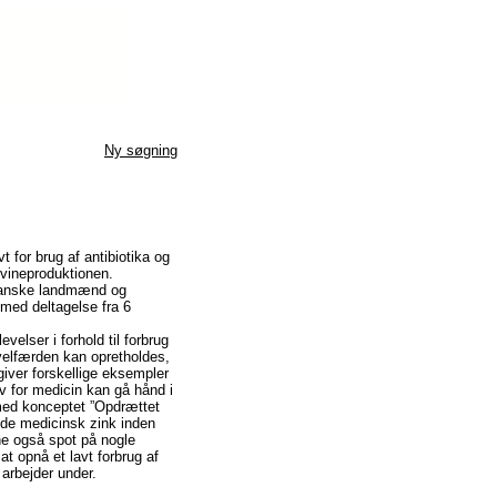
Ny søgning
 for brug af antibiotika og
svineproduktionen.
 danske landmænd og
med deltagelse fra 6
velser i forhold til forbrug
evelfærden kan opretholdes,
iver forskellige eksempler
v for medicin kan gå hånd i
 med konceptet ”Opdrættet
ede medicinsk zink inden
ene også spot på nogle
t opnå et lavt forbrug af
arbejder under.