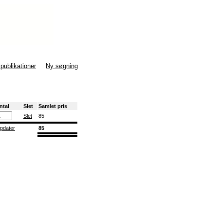
 publikationer
Ny søgning
ntal
Slet
Samlet pris
Slet
85
pdater
85