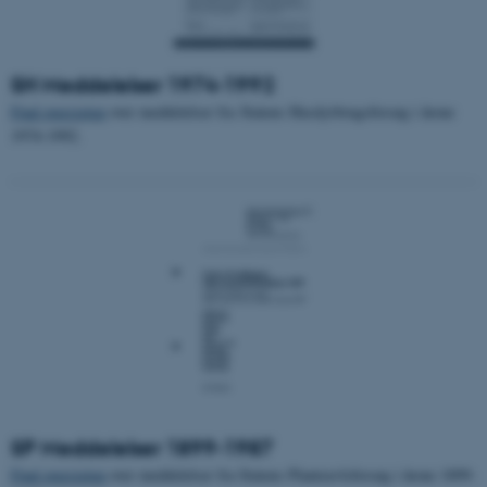
SH Meddelelser 1974-1992
Find oversigten
over meddelelser fra Statens Husdyrbrugsforsøg i årene
1974-1992.
ASP.NET_SessionId
Microsoft Corporation
.au.dk
JSESSIONID
Oracle Corporation
.au.dk
ARRAffinity
Microsoft Corporation
.mitstudie.au.dk
SP Meddelelser 1899-1987
Find oversigten
over meddelelser fra Statens Planteavlsforsøg i årene 1899-