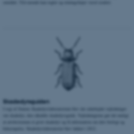
området. Tilsvarende kan regler og retningslinjer været ændret.
Skadedyrsguiden
I regi af Statens Skadedyrslaboratorium blev der udarbejdet vejledninger
om skadedyr, den såkaldte skadedyrsguide. Vejledningerne gør det muligt
at artsbestemme et givet skadedyr og få information om dets biologi og
bekæmpelse. Skadedyrslaboratoriet blev lukket i 2012.