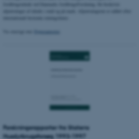
Jordbrugsteknik ved Danmarks JordbrugsForskning. De beskriver
afprøvninger af teknik i stald og på mark. Afprøvningerne er udført efter
internationalt bestemte retningslinier.
Vis oversigt over
Prøverapporter
.
Forskningsrapporter fra Statens
Husdyrbrugsforsøg 1993-1997