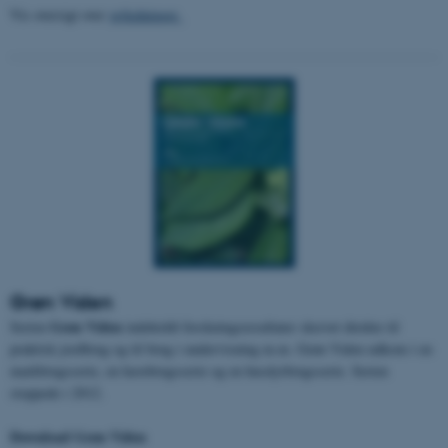
Vis oversigt over
vejledninger
Grøn Viden
Grøn Viden
Serien
indeholdt forskningsresultater skrevet direkte til
praktisk jordbrug og til brug i undervisning m.m. Grøn Viden udkom i en
markbrugsserie, en havebrugsserie og en husdyrbrugsserie. Serien
stoppede i 2012.
Download Grøn Viden