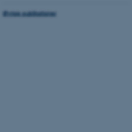
Øvrige publikationer
OptanonAlertBoxClosed
OneTrust LLC
.pure.au.dk
PHPSESSID
PHP.net
internationalstaff.app3.geckoboo