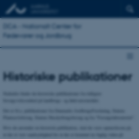
DCA - Nationalt Center for
Fødevarer og Jordbrug
Historiske publikationer
Nedenfor finder du historiske publikationer fra tidligere
forsøgsvirksomhed på landbrugs- og fødevareområdet.
Det er bl.a. publikationer fra Danmarks JordbrugsForskning, Statens
Planteavlsforsøg, Statens Husdyrbrugsforsøg og fra "Forsøgslaboratoriet".
Hvis du anvender en historisk publikation, skal du være opmærksom på,
at der er stor sandsynlighed for at der er kommet ny faglig viden på