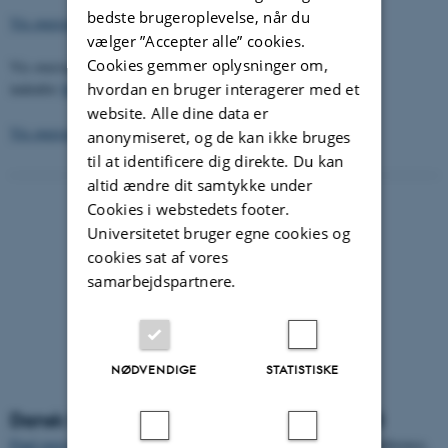
bedste brugeroplevelse, når du
Vis oversigt
over Interne rapporter til og med år 2005.
vælger ”Accepter alle” cookies.
Cookies gemmer oplysninger om,
Vis oversigt over Interne rapporter
hvordan en bruger interagerer med et
indenfor
Husdyrbrug
,
Havebrug
og
Markbrug
til og med 2011.
website. Alle dine data er
Vis oversigt
over Interne rapporter fra 2011.
anonymiseret, og de kan ikke bruges
til at identificere dig direkte. Du kan
altid ændre dit samtykke under
Cookies i webstedets footer.
Universitetet bruger egne cookies og
cookies sat af vores
samarbejdspartnere.
NØDVENDIGE
STATISTISKE
Dansk Planteværnskonference 1984-2003
Find oversigt
over samtlige udgivelser vedr. Dansk Planteværnkonference,