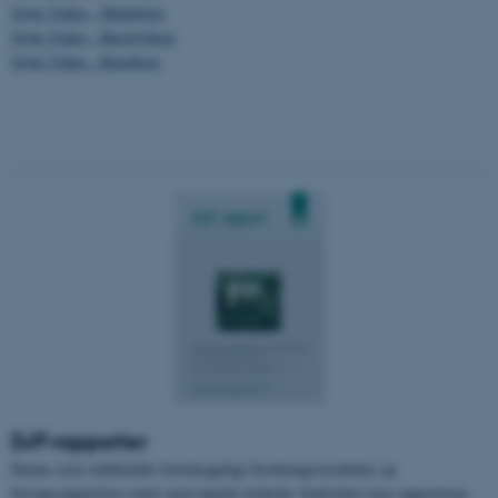
Grøn Viden - Markbrug
Grøn Viden - Husdyrbrug
Grøn Viden - Havebrug
DJF-rapporter
Denne serie indeholder hovedsageligt forskningsresultater og
forsøgsopgørelser rettet mod danske forhold. Endvidere kan rapporterne