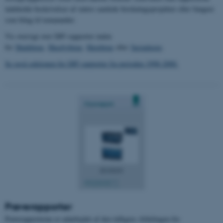
indeholde beskrivelser af større samlede forskningsprojekter eller fungere
som bilag til temamøder.
Vis oversigt over DJF-rapporter inden
for
Markbrug
,
Husdyrbrug
,
Havebrug
eller
Særudgave
.
Se også sektionen for DJF-rapporter fra perioden 1998-2000.
Prøverapporter
Prøverapporterne er udarbejdet af den tidligere Afdelingen for